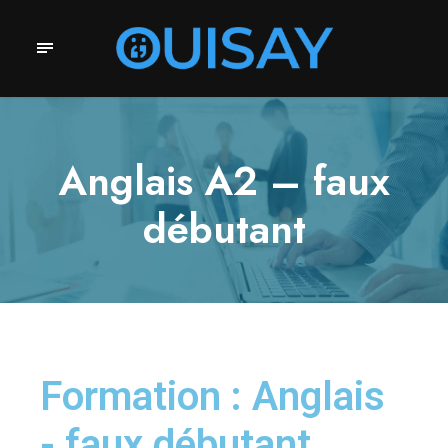
Anglais A2 – faux
débutant
Formation : Anglais
- faux débutant