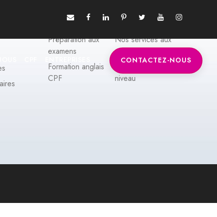
Préparation aux
Nos services aux
examens
particuliers
NOUS
CPF
ENTREPRISES
CONTACTEZ-NOUS
Formation anglais
Tous nos tests de
es
CPF
niveau
aires