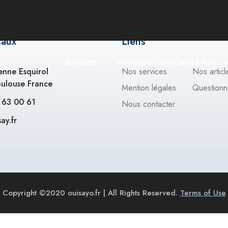
caux
Liens
LANGUES
POURQUOI SE FORMER AVEC 
ienne Esquirol
Nos services
Nos articl
ulouse France
Mention légales
Questionn
 63 00 61
Nous contacter
ay.fr
Copyright ©2020 ouisayo.fr | All Rights Reserved.
Terms of Use