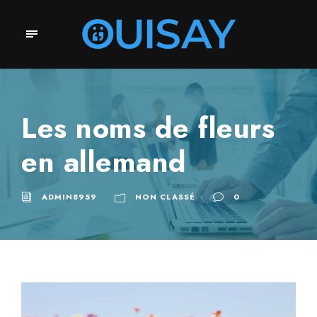
Les noms de fleurs
en allemand
ADMIN8959
NON CLASSÉ
0