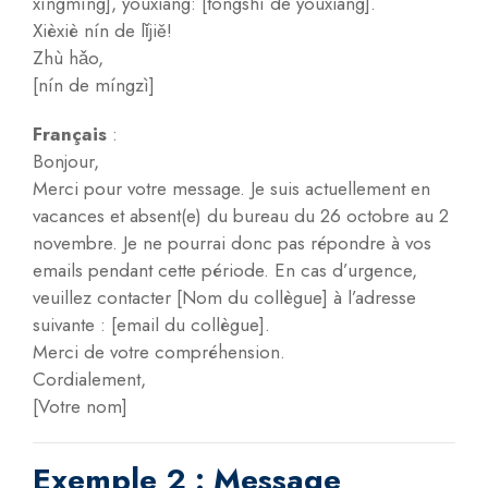
xìngmíng], yóuxiāng: [tóngshì de yóuxiāng].
Xièxiè nín de lǐjiě!
Zhù hǎo,
[nín de míngzì]
Français
:
Bonjour,
Merci pour votre message. Je suis actuellement en
vacances et absent(e) du bureau du 26 octobre au 2
novembre. Je ne pourrai donc pas répondre à vos
emails pendant cette période. En cas d’urgence,
veuillez contacter [Nom du collègue] à l’adresse
suivante : [email du collègue].
Merci de votre compréhension.
Cordialement,
[Votre nom]
Exemple 2 : Message