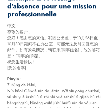
d’absence pour une mission
professionnelle
中文
:
尊敬的客户，
您好！感谢您的来信。我因公出差，于10月26日至
10月30日期间不在办公室，可能无法及时回复您的
邮件。如有紧急情况，请联系[同事姓名]，他的邮箱
是：[同事的邮箱]。
祝您生活愉快！
[您的名字]
Pinyin
:
Zūnjìng de kèhù,
Nín hǎo! Gǎnxiè nín de láixìn. Wǒ yīn gōng chūchāi,
yú shí yuè èrshíliù rì zhì shí yuè sānshí rì qījiān bù zài
bàngōngshì, kěnéng wúfǎ jíshí huífù nín de yóujiàn.