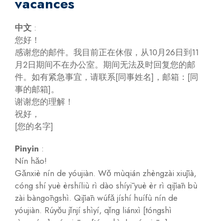
vacances
中文
:
您好！
感谢您的邮件。我目前正在休假，从10月26日到11
月2日期间不在办公室。期间无法及时回复您的邮
件。如有紧急事宜，请联系[同事姓名]，邮箱：[同
事的邮箱]。
谢谢您的理解！
祝好，
[您的名字]
Pinyin
:
Nín hǎo!
Gǎnxiè nín de yóujiàn. Wǒ mùqián zhèngzài xiūjià,
cóng shí yuè èrshíliù rì dào shíyī yuè èr rì qījiān bù
zài bàngōngshì. Qījiān wúfǎ jíshí huífù nín de
yóujiàn. Rúyǒu jǐnjí shìyí, qǐng liánxì [tóngshì