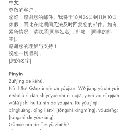
中文
:
尊敬的客户，
您好！感谢您的邮件。我将于10月26日到11月10日
休假，因此在此期间无法及时回复您的邮件。如有
紧急情况，请联系[同事姓名]，邮箱：[同事的邮
箱]。
感谢您的理解与支持！
祝您一切顺利，
[您的名字]
Pinyin
:
Zūnjìng de kèhù,
Nín hǎo! Gǎnxiè nín de yóujiàn. Wǒ jiāng yú shí yuè
èrshíliù rì dào shíyī yuè shí rì xiūjià, yīncǐ zài cǐ qījiān
wúfǎ jíshí huífù nín de yóujiàn. Rú yǒu jǐnjí
qíngkuàng, qǐng liánxì [tóngshì xìngmíng], yóuxiāng:
[tóngshì de yóuxiāng].
Gǎnxiè nín de lǐjiě yǔ zhīchí!