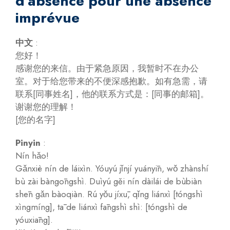
d’absence pour une absence
imprévue
中文
:
您好！
感谢您的来信。由于紧急原因，我暂时不在办公
室。对于给您带来的不便深感抱歉。如有急需，请
联系[同事姓名]，他的联系方式是：[同事的邮箱]。
谢谢您的理解！
[您的名字]
Pinyin
:
Nín hǎo!
Gǎnxiè nín de láixìn. Yóuyú jǐnjí yuányīn, wǒ zhànshí
bù zài bàngōngshì. Duìyú gěi nín dàilái de bùbiàn
shēn gǎn bàoqiàn. Rú yǒu jíxū, qǐng liánxì [tóngshì
xìngmíng], tā de liánxì fāngshì shì: [tóngshì de
yóuxiāng].