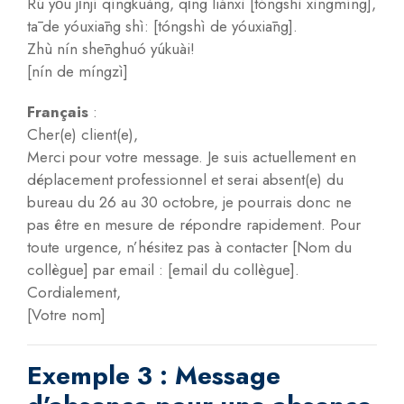
Rú yǒu jǐnjí qíngkuàng, qǐng liánxì [tóngshì xìngmíng],
tā de yóuxiāng shì: [tóngshì de yóuxiāng].
Zhù nín shēnghuó yúkuài!
[nín de míngzì]
Français
:
Cher(e) client(e),
Merci pour votre message. Je suis actuellement en
déplacement professionnel et serai absent(e) du
bureau du 26 au 30 octobre, je pourrais donc ne
pas être en mesure de répondre rapidement. Pour
toute urgence, n’hésitez pas à contacter [Nom du
collègue] par email : [email du collègue].
Cordialement,
[Votre nom]
Exemple 3 : Message