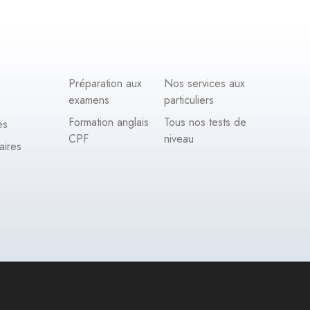
Préparation aux
Nos services aux
examens
particuliers
Formation anglais
Tous nos tests de
es
CPF
niveau
aires