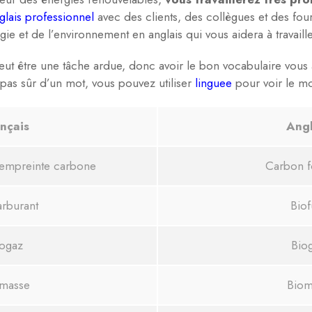
glais professionnel
avec des clients, des collègues et des four
rgie et de l’environnement en anglais qui vous aidera à travail
ut être une tâche ardue, donc avoir le bon vocabulaire vous ai
 pas sûr d’un mot, vous pouvez utiliser
linguee
pour voir le m
nçais
Angl
 empreinte carbone
Carbon f
arburant
Biof
ogaz
Bio
masse
Biom