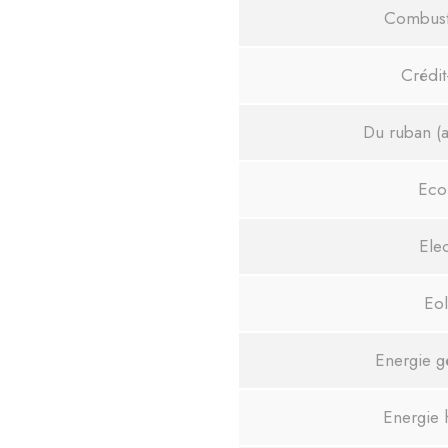
Combusti
Crédi
Du ruban (a
Eco
Ele
Eol
Energie g
Energie 