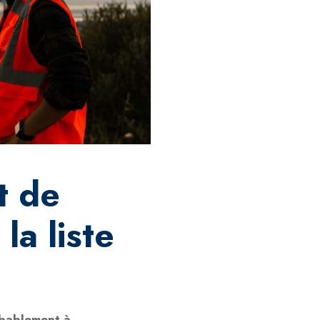
t de
la liste
obablement à