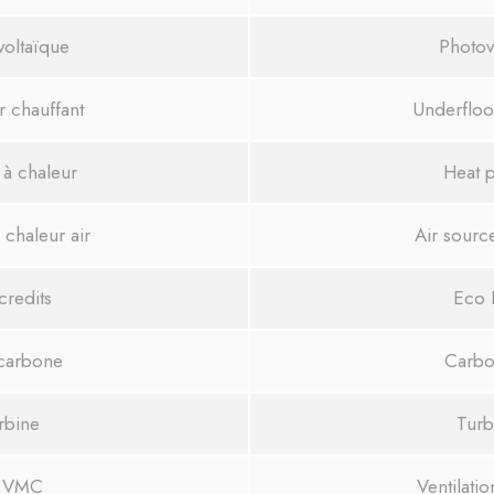
voltaïque
Photov
r chauffant
Underfloo
à chaleur
Heat 
chaleur air
Air sourc
credits
Eco 
carbone
Carbo
rbine
Turb
 VMC
Ventilati