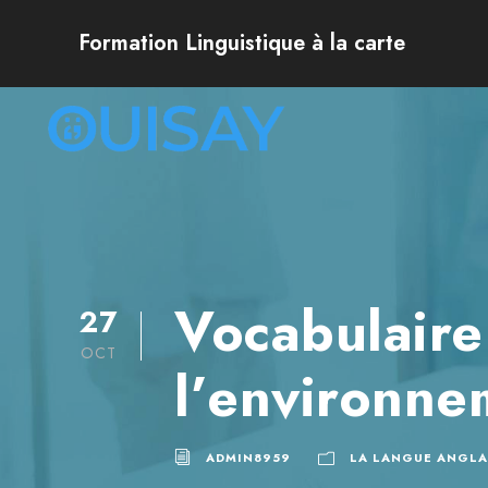
Formation Linguistique à la carte
Vocabulaire
27
OCT
l’environne
ADMIN8959
LA LANGUE ANGLA