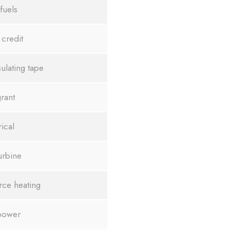
 fuels
credit
sulating tape
rant
rical
urbine
ce heating
power