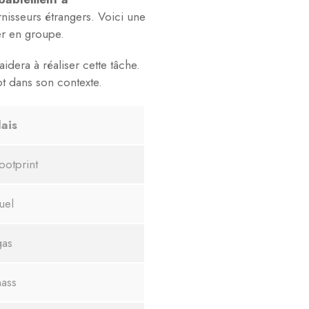
nisseurs étrangers. Voici une
ler en groupe.
dera à réaliser cette tâche.
ot dans son contexte.
ais
ootprint
uel
gas
ass