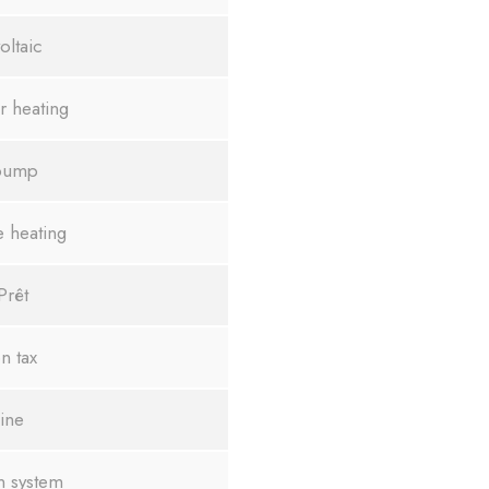
oltaic
r heating
pump
e heating
Prêt
n tax
ine
on system