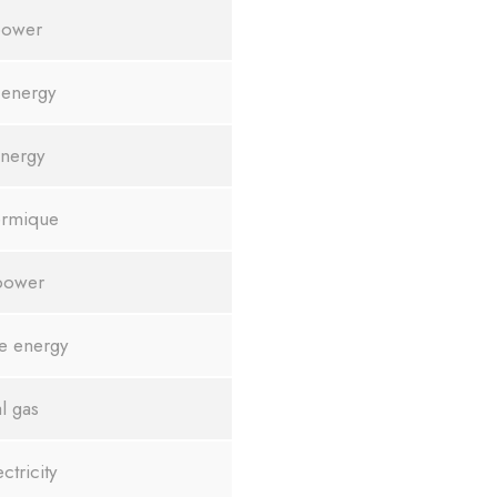
power
 energy
energy
ermique
power
e energy
l gas
ctricity