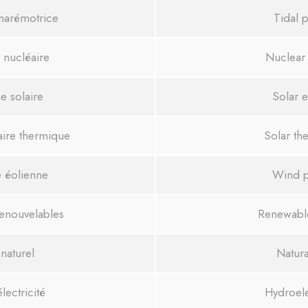
marémotrice
Tidal 
 nucléaire
Nuclear
e solaire
Solar 
aire thermique
Solar th
e éolienne
Wind 
renouvelables
Renewabl
naturel
Natura
lectricité
Hydroele