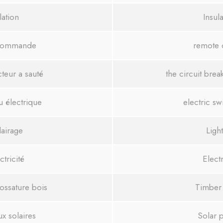
lation
Insul
écommande
remote 
cteur a sauté
the circuit brea
u électrique
electric s
lairage
Ligh
ctricité
Electr
ossature bois
Timber
x solaires
Solar 