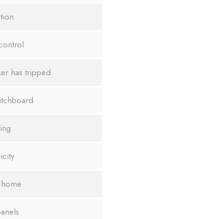
ation
control
ker has tripped
witchboard
ting
icity
 home
panels