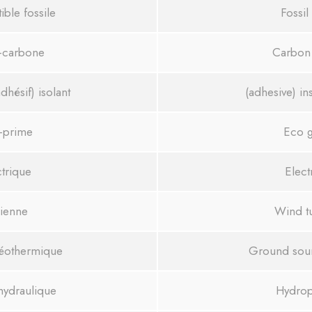
ble fossile
Fossil
t-carbone
Carbon 
dhésif) isolant
(adhesive) in
-prime
Eco g
ctrique
Elect
ienne
Wind t
éothermique
Ground sour
hydraulique
Hydro