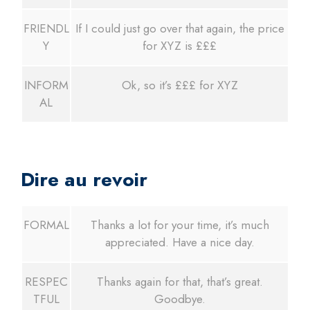
FRIENDL
If I could just go over that again, the price
Y
for XYZ is £££
INFORM
Ok, so it’s £££ for XYZ
AL
Dire au revoir
FORMAL
Thanks a lot for your time, it’s much
appreciated. Have a nice day.
RESPEC
Thanks again for that, that’s great.
TFUL
Goodbye.