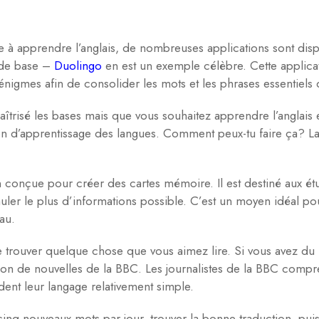
e à apprendre l’anglais, de nombreuses applications sont dis
 de base –
Duolingo
en est un exemple célèbre. Cette applicat
’énigmes afin de consolider les mots et les phrases essentiels
maîtrisé les bases mais que vous souhaitez apprendre l’anglais
on d’apprentissage des langues. Comment peux-tu faire ça? La 
n conçue pour créer des cartes mémoire. Il est destiné aux étu
ler le plus d’informations possible. C’est un moyen idéal p
au.
 trouver quelque chose que vous aimez lire. Si vous avez du 
tion de nouvelles de la BBC. Les journalistes de la BBC compr
rdent leur langage relativement simple.
 cinq nouveaux mots par jour, trouver la bonne traduction, pui