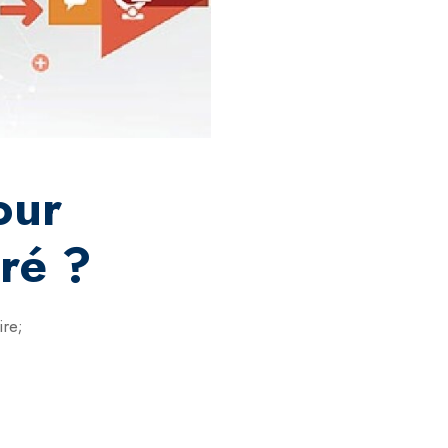
our
éré ?
ire;